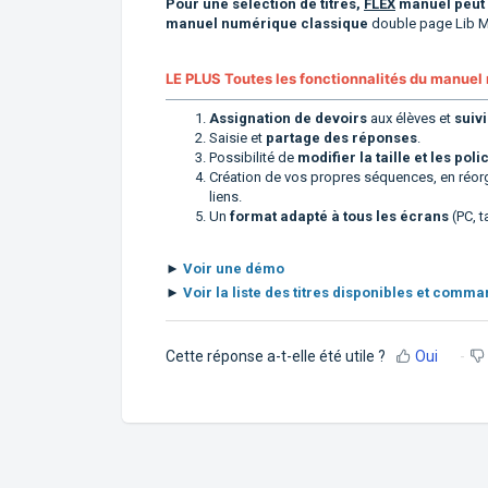
Pour une sélection de titres,
FLEX
manuel
peut
manuel numérique classique
double page Lib M
LE PLUS Toutes les fonctionnalités du manuel 
Assignation de devoirs
aux élèves et
suivi
Saisie et
partage des réponses
.
Possibilité de
modifier la taille et les po
Création de vos propres séquences, en réorg
liens.
Un
format adapté à tous les écrans
(PC, t
►
Voir une démo
►
Voir la liste des titres disponibles et comm
Cette réponse a-t-elle été utile ?
Oui